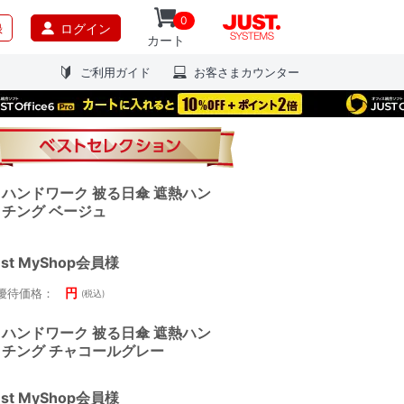
0
録
ログイン
カート
ご利用ガイド
お客さまカウンター
ハンドワーク 被る日傘 遮熱ハン
チング ベージュ
ust MyShop会員様
円
優待価格：
(税込)
ハンドワーク 被る日傘 遮熱ハン
チング チャコールグレー
ust MyShop会員様