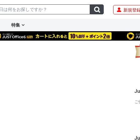
新規登
特集
J
ご
J