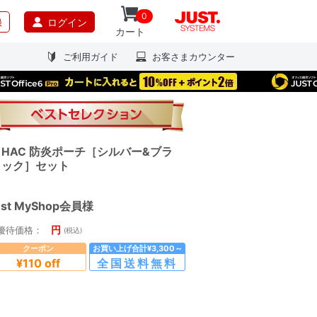
0
録
ログイン
カート
ご利用ガイド
お客さまカウンター
HAC 防炎ポーチ［シルバー&ブラ
ック］セット
ust MyShop会員様
円
優待価格：
(税込)