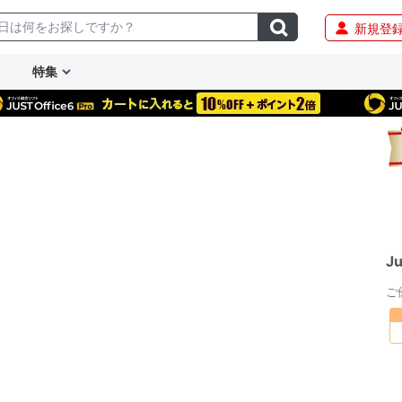
新規登
特集
J
ご