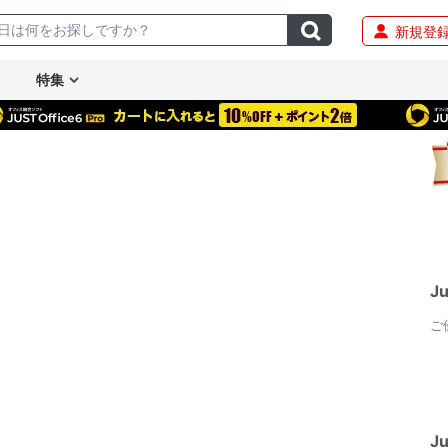
新規登
特集
J
ご
J